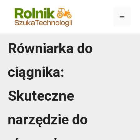
Przejdź
do
Menu
treści
Równiarka do
ciągnika:
Skuteczne
narzędzie do