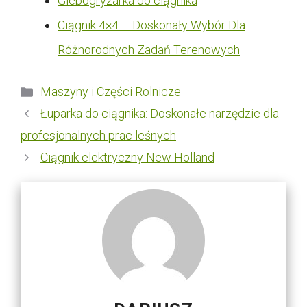
Glebogryzarka do ciągnika
Ciągnik 4×4 – Doskonały Wybór Dla
Różnorodnych Zadań Terenowych
Kategorie
Maszyny i Części Rolnicze
Łuparka do ciągnika: Doskonałe narzędzie dla
profesjonalnych prac leśnych
Ciągnik elektryczny New Holland