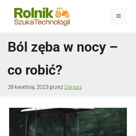
Przejdź
do
Menu
treści
Ból zęba w nocy –
co robić?
28 kwietnia, 2023
przez
Dariusz