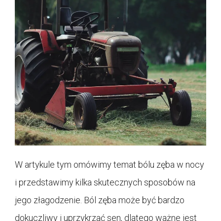
W artykule tym omówimy temat bólu zęba w nocy
i przedstawimy kilka skutecznych sposobów na
jego złagodzenie. Ból zęba może być bardzo
dokuczliwy i uprzykrzać sen, dlatego ważne jest