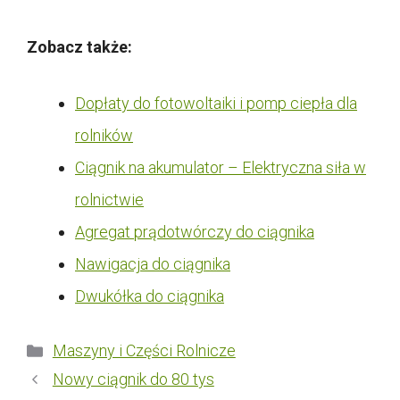
Zobacz także:
Dopłaty do fotowoltaiki i pomp ciepła dla
rolników
Ciągnik na akumulator – Elektryczna siła w
rolnictwie
Agregat prądotwórczy do ciągnika
Nawigacja do ciągnika
Dwukółka do ciągnika
Kategorie
Maszyny i Części Rolnicze
Nowy ciągnik do 80 tys