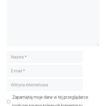
Nazwa
E-
mail
Witryna
internetowa
Zapamiętaj moje dane w tej przeglądarce
podczas pisania kolejnych komentarzy.